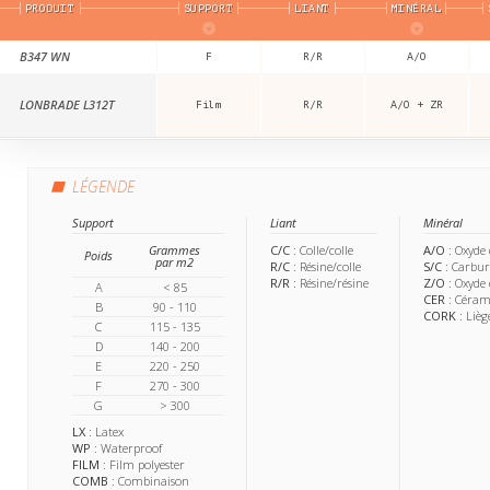
PRODUIT
SUPPORT
LIANT
MINÉRAL
B347 WN
F
R/R
A/O
LONBRADE L312T
Film
R/R
A/O + ZR
LÉGENDE
Support
Liant
Minéral
Grammes
C/C
: Colle/colle
A/O
: Oxyde
Poids
par m2
R/C
: Résine/colle
S/C
: Carbur
R/R
: Résine/résine
Z/O
: Oxyde
A
< 85
CER
: Céram
B
90 - 110
CORK
: Lièg
C
115 - 135
D
140 - 200
E
220 - 250
F
270 - 300
G
> 300
LX
: Latex
WP
: Waterproof
FILM
: Film polyester
COMB
: Combinaison