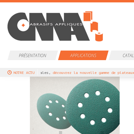
PRÉSENTATION
APPLICATIONS
CATA
r ponceuses orbitales,
NOTRE ACTU
découvrez la nouvelle gamme de plateaux VE