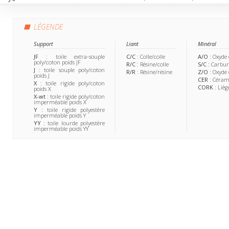
LÉGENDE
Support
Liant
Minéral
JF
: toile extra-souple
C/C
: Colle/colle
A/O
: Oxyde
poly/coton poids JF
R/C
: Résine/colle
S/C
: Carbur
J
: toile souple poly/coton
R/R
: Résine/résine
Z/O
: Oxyde
poids J
CER
: Céram
X
: toile rigide poly/coton
CORK
: Lièg
poids X
X-wt
: toile rigide poly/coton
imperméable poids X
Y
: toile rigide polyestère
imperméable poids Y
YY
: toile lourde polyestère
imperméable poids YY