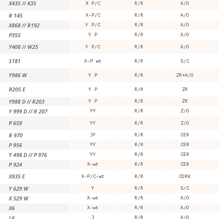
X435 // K35
X P/C
R/R
A/O
R 145
X-P/C
R/R
A/O
X868 // R192
Y P/C
R/R
A/O
P355
Y P
R/R
A/O
Y408 // W25
Y P/C
R/R
A/O
S181
X-P wt
R/R
S/C
Y986 W
Y P
R/R
ZR+A/O
R205 E
Y P
R/R
ZR
Y988 D // R203
Y P
R/R
ZR
Y 999 D // R 207
YY
R/R
Z/O
P 659
YY
R/R
Z/O
R 970
JF
R/R
CER
P 956
YY
R/R
CER
Y 498 D // P 976
YY
R/R
CER
P 924
X-wt
R/R
CER
X935 E
X-P/C-wt
R/R
CORK
Y 629 W
Y
R/R
S/C
X 529 W
X-wt
R/R
A/O
X6
X-wt
R/R
A/O
J 6
J
R/R
A/O