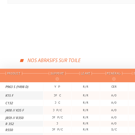
NOS ABRASIFS SUR TOILE
PRODUIT
SUPPORT
LIANT
MINÉRAL
P963 S (Y498 D)
Y P
R/R
CER
K15 F
JF C
R/R
A/O
C132
J C
R/R
A/O
J408 // K35 F
J P/C
R/R
A/O
J859 // R350
JF P/C
R/R
A/O
R 352
J
R/R
A/O
R550
JF P/C
R/R
S/C