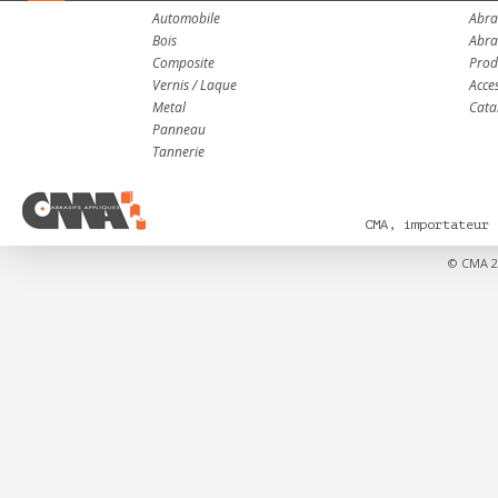
Automobile
Abra
Bois
Abra
Composite
Prod
Vernis / Laque
Acce
Metal
Cata
Panneau
Tannerie
CMA, importateur
© CMA 2