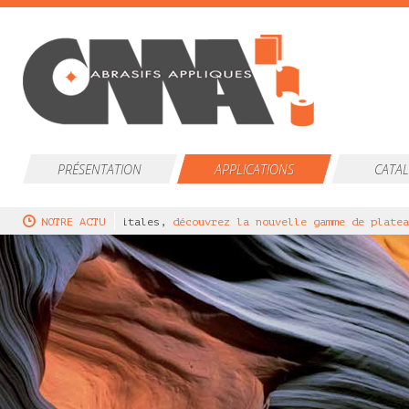
PRÉSENTATION
APPLICATIONS
CATA
our ponceuses orbitales,
NOTRE ACTU
découvrez la nouvelle gamme de plateaux