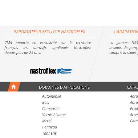
IMPORTATEUR EXCLUSIF NASTROFLEX
L’ADAPATION
CMA importe en exclusivité sur le territoire
La gamme NAST
français les abrasifs appliqués Nastroflex
besoins de ponça
depuis plus de 25 ans.
compris la super-
DOMAINES D’APPLICATIONS
CATA
Automobile
Abra
Bois
Abra
Composite
Prod
Vernis / Laque
Acce
Metal
Cata
Panneau
Tannerie