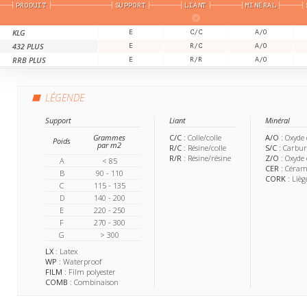
PRODUIT
SUPPORT
LIANT
MINÉRAL
KLG
E
C/C
A/O
432 PLUS
E
R/C
A/O
RRB PLUS
E
R/R
A/O
LÉGENDE
Support
Liant
Minéral
Grammes
C/C
: Colle/colle
A/O
: Oxyde
Poids
par m2
R/C
: Résine/colle
S/C
: Carbur
R/R
: Résine/résine
Z/O
: Oxyde
A
< 85
CER
: Céram
B
90 - 110
CORK
: Lièg
C
115 - 135
D
140 - 200
E
220 - 250
F
270 - 300
G
> 300
LX
: Latex
WP
: Waterproof
FILM
: Film polyester
COMB
: Combinaison