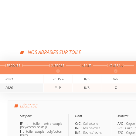
NOS ABRASIFS SUR TOILE
PRODUIT
SUPPORT
LIANT
MINÉRAL
R321
JF P/C
R/R
A/O
P626
Y P
R/R
Z
LÉGENDE
Support
Liant
Minéral
JF
: toile extra-souple
C/C
: Colle/colle
A/O
: Oxyde
poly/coton poids JF
R/C
: Résine/colle
S/C
: Carbur
J
: toile souple poly/coton
R/R
: Résine/résine
Z/O
: Oxyde
poids J