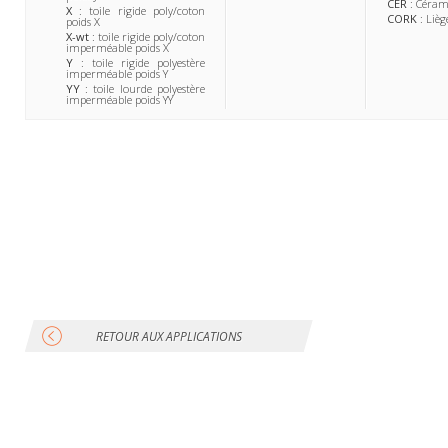
CER
: Céram
X
: toile rigide poly/coton
CORK
: Lièg
poids X
X-wt
: toile rigide poly/coton
imperméable poids X
Y
: toile rigide polyestère
imperméable poids Y
YY
: toile lourde polyestère
imperméable poids YY
RETOUR AUX APPLICATIONS