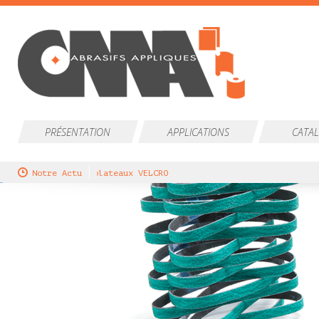
PRÉSENTATION
APPLICATIONS
CATA
ouvelle gamme de plateaux VELCRO
Notre Actu