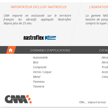
IMPORTATEUR EXCLUSIF NASTROFLEX
L’ADAPATION
CMA importe en exclusivité sur le territoire
La gamme NAST
français les abrasifs appliqués Nastroflex
besoins de ponça
depuis plus de 25 ans.
compris la super-
DOMAINES D’APPLICATIONS
CATA
Automobile
Abra
Bois
Abra
Composite
Prod
Vernis / Laque
Acce
Metal
Cata
Panneau
Tannerie
CMA, importateur