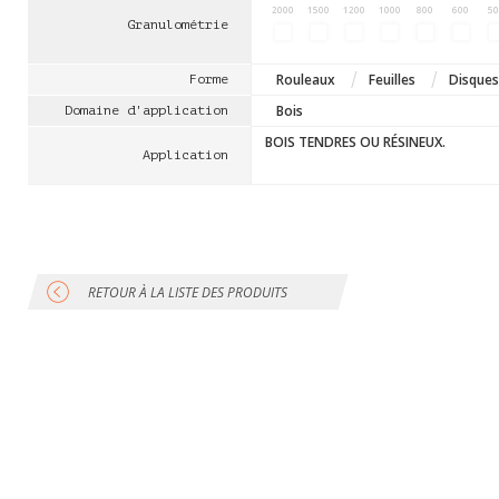
2000
1500
1200
1000
800
600
5
Granulométrie
Rouleaux
Feuilles
Disques
Forme
Bois
Domaine d'application
BOIS TENDRES OU RÉSINEUX.
Application
RETOUR À LA LISTE DES PRODUITS