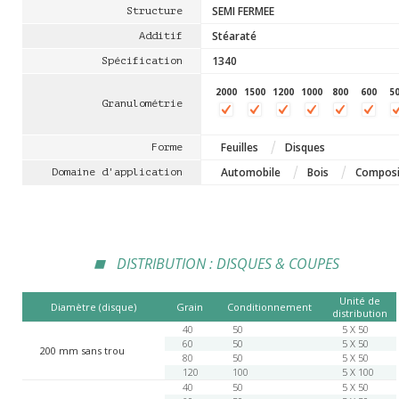
SEMI FERMEE
Structure
Stéaraté
Additif
1340
Spécification
2000
1500
1200
1000
800
600
5
Granulométrie
Feuilles
Disques
Forme
Automobile
Bois
Composi
Domaine d'application
DISTRIBUTION : DISQUES & COUPES
Unité de
Diamètre (disque)
Grain
Conditionnement
distribution
40
50
5 X 50
60
50
5 X 50
200 mm sans trou
80
50
5 X 50
120
100
5 X 100
40
50
5 X 50