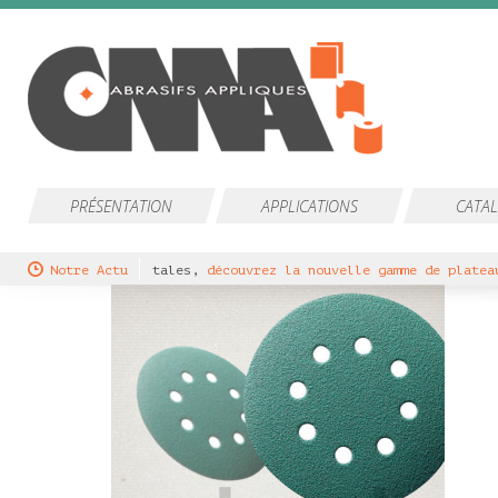
PRÉSENTATION
APPLICATIONS
CATA
our ponceuses orbitales,
Notre Actu
découvrez la nouvelle gamme de plateaux 