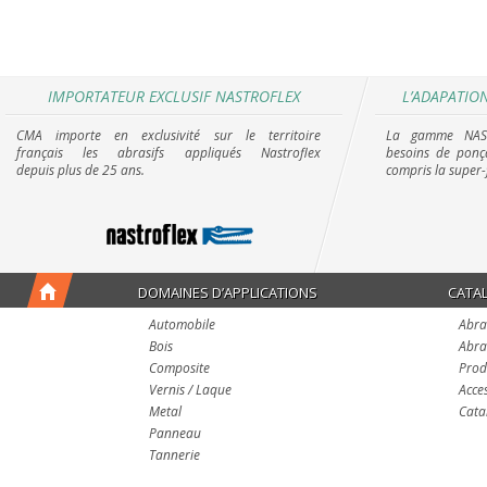
IMPORTATEUR EXCLUSIF NASTROFLEX
L’ADAPATION
CMA importe en exclusivité sur le territoire
La gamme NAST
français les abrasifs appliqués Nastroflex
besoins de ponça
depuis plus de 25 ans.
compris la super-
DOMAINES D’APPLICATIONS
CATA
Automobile
Abra
Bois
Abra
Composite
Prod
Vernis / Laque
Acce
Metal
Cata
Panneau
Tannerie